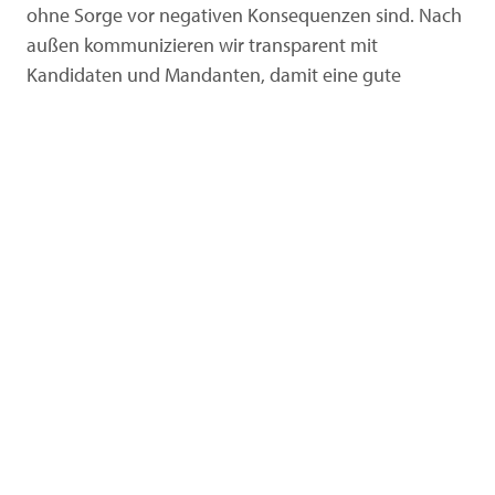
ohne Sorge vor negativen Konsequenzen sind. Nach
außen kommunizieren wir transparent mit
Kandidaten und Mandanten, damit eine gute
Fehlerkultur erkennbar ist. Wir vermeiden
Interessenskonflikte und weisen Kandidaten,
Mandanten und Mitarbeiter auf potenzielle
Interessenskollisionen hin, damit wir eine
Wahrnehmung dieser bei allen Beteiligten schaffen.
Loyalität und Vertrauen
Gegenseitiges Vertrauen zu und Loyalität bei
Mitarbeitern, Kandidaten und Mandanten sind für
hahn+friends Voraussetzungen für stabile und
wertschöpfende Beziehungen und Freundschaften.
Loyale Freunde stehen füreinander ein, unterstützen
sich verlässlich und verfolgen gemeinsame Ziele,
auch wenn dies bedeuten kann, die eigenen