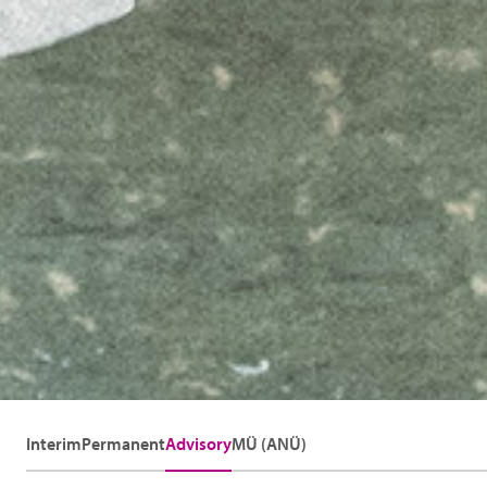
Interim
Permanent
Advisory
MÜ (ANÜ)